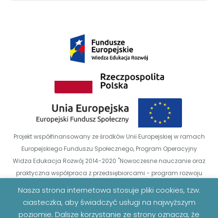
Projekt współfinansowany ze środków Unii Europejskiej w ramach
Europejskiego Funduszu Społecznego, Program Operacyjny
Widza Edukacja Rozwój 2014-2020 "Nowoczesne nauczanie oraz
praktyczna współpraca z przedsiębiorcami - program rozwoju
Uniwersytetu Zielonogórskiego" POWR.03.05.0-00-00-Z014/18
Nasza strona internetowa stosuje pliki cookies, tzw.
ciasteczka, aby świadczyć usługi na najwyższym
poziomie. Dalsze korzystanie ze strony oznacza, że