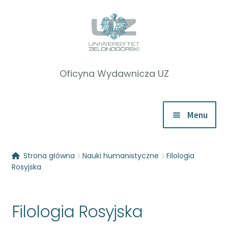
Przejdź
Przejdź
do
do
nawigacji
treści
Menu
Rozwiń
Katalog
Strona główna
Nauki humanistyczne
Filologia
menu
Rosyjska
potom
Rozwiń
Nauki humanistyczne
menu
Filologia Rosyjska
potom
Etnologia