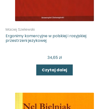
Językoznawstwo
Maciej Szelewski
Kulturoznawstwo
Ergonimy komercyjne w polskiej i rosyjskiej
przestrzeni jezykowej
Literaturoznawstwo
34,65
zł
Teologia
Czytaj dalej
Rozwiń
Nauki medyczne
menu
potom
Rozwiń
Nauki przyrodnicze
menu