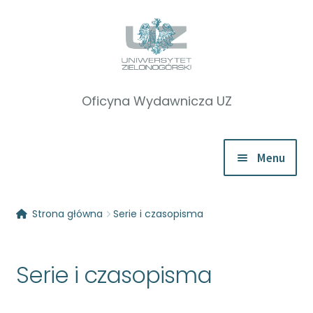
Przejdź
Przejdź
do
do
nawigacji
treści
Menu
Rozwiń
Katalog
Strona główna
Serie i czasopisma
menu
potom
Rozwiń
Nauki humanistyczne
menu
Serie i czasopisma
potom
Rozwiń
Nauki medyczne
menu