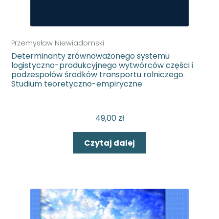
potom
Serie i czasopisma
Przemysław Niewiadomski
Wydania jubileuszowe
Determinanty zrównoważonego systemu
logistyczno-produkcyjnego wytwórców części i
podzespołów środków transportu rolniczego.
Zainteresowania
Studium teoretyczno-empiryczne
Zapowiedzi
49,00
zł
Czytaj dalej
Rozwiń
O nas
menu
potom
Rozwiń
Dla autorów
menu
potom
Jak zamawiać?