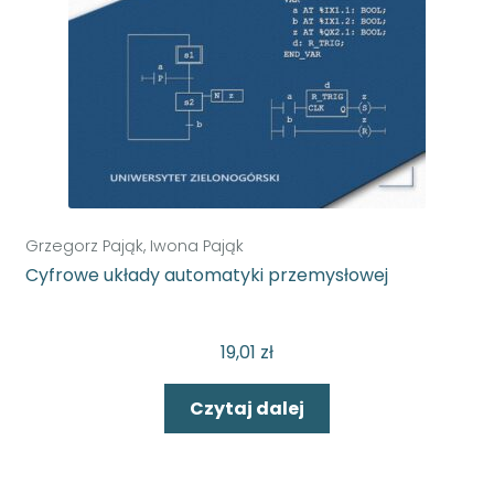
Budownictwo
Ekonometria
Ekonomia
Grzegorz Pająk, Iwona Pająk
Cyfrowe układy automatyki przemysłowej
Elektronika i telekomunikacja
19,01
zł
Elektrotechnika
Czytaj dalej
Geodezja i kartografia