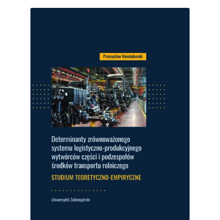
Inżynieria bezpieczeństwa
Inżynieria produkcji
Inżynieria środowiska
Logistyka
Mechanika
Obcojęzyczne
Rozwiń
Obszar sztuki
menu