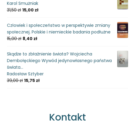
Karol Smużniak
31,50
zł
15,00
zł
Człowiek i społeczeństwo w perspektywie zmiany
społecznej. Polskie i niemieckie badania podłużne
15,00
zł
8,40
zł
Skądże to zbłaźnienie świata? Wojciecha
Dembołęckiego Wywód jedynowłasnego państwa
świata...
Radosław Sztyber
39,00
zł
15,75
zł
Kontakt