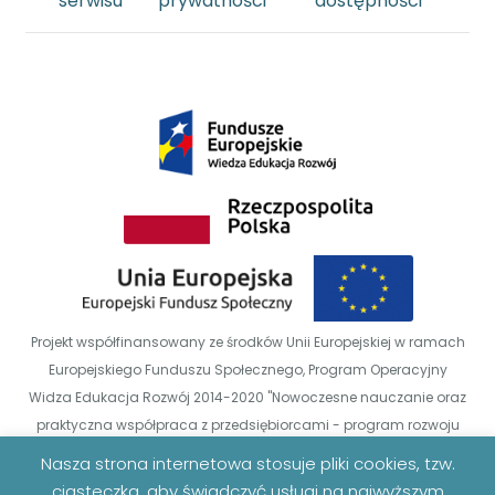
serwisu
prywatności
dostępności
Projekt współfinansowany ze środków Unii Europejskiej w ramach
Europejskiego Funduszu Społecznego, Program Operacyjny
Widza Edukacja Rozwój 2014-2020 "Nowoczesne nauczanie oraz
praktyczna współpraca z przedsiębiorcami - program rozwoju
Uniwersytetu Zielonogórskiego" POWR.03.05.0-00-00-Z014/18
Nasza strona internetowa stosuje pliki cookies, tzw.
ciasteczka, aby świadczyć usługi na najwyższym