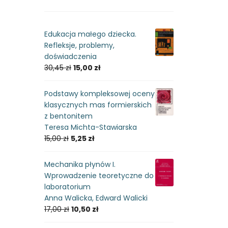
Edukacja małego dziecka.
Refleksje, problemy,
doświadczenia
30,45
zł
15,00
zł
Podstawy kompleksowej oceny
klasycznych mas formierskich
z bentonitem
Teresa Michta-Stawiarska
15,00
zł
5,25
zł
Mechanika płynów I.
Wprowadzenie teoretyczne do
laboratorium
Anna Walicka, Edward Walicki
17,00
zł
10,50
zł