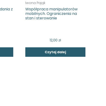
Iwona Pająk
dania z
Współpraca manipulatorów
mobilnych. Ograniczenia na
stan i sterowanie
12,00
zł
Czytaj dalej