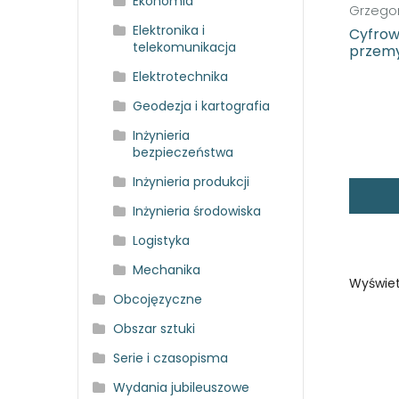
Ekonomia
Grzegor
Elektronika i
Cyfrow
telekomunikacja
przemy
Elektrotechnika
Geodezja i kartografia
Inżynieria
bezpieczeństwa
Inżynieria produkcji
Inżynieria środowiska
Logistyka
Mechanika
Wyświet
Obcojęzyczne
Obszar sztuki
Serie i czasopisma
Wydania jubileuszowe