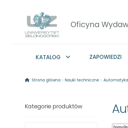
Przejdź
Przejdź
do
do
nawigacji
treści
ZAPOWIEDZI
KATALOG
Strona główna
Nauki techniczne
Automatyka 
Au
Kategorie produktów