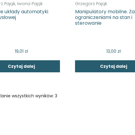
z Pająk, Iwona Pająk
Grzegorz Pająk
e układy automatyki
Manipulatory mobilne. Za
słowej
ograniczeniami na stan i
sterowanie
19,01
zł
13,00
zł
Czytaj dalej
Czytaj dalej
lanie wszystkich wyników: 3