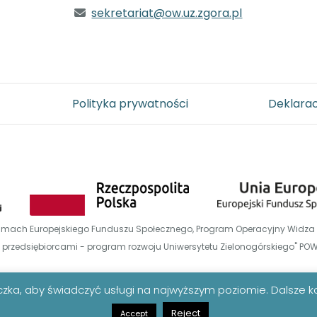
sekretariat@ow.uz.zgora.pl
Polityka prywatności
Deklarac
 w ramach Europejskiego Funduszu Społecznego, Program Operacyjny Widz
 przedsiębiorcami - program rozwoju Uniwersytetu Zielonogórskiego" PO
eczka, aby świadczyć usługi na najwyższym poziomie. Dalsze ko
Reject
Accept