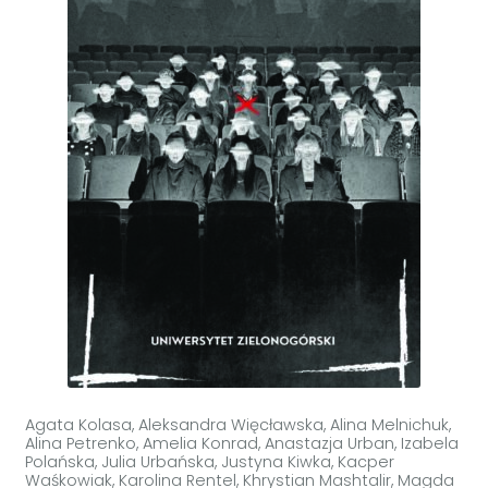
Agata Kolasa, Aleksandra Więcławska, Alina Melnichuk,
Alina Petrenko, Amelia Konrad, Anastazja Urban, Izabela
Polańska, Julia Urbańska, Justyna Kiwka, Kacper
Waśkowiak, Karolina Rentel, Khrystian Mashtalir, Magda