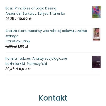
Basic Principles of Logic Desing
Alexander Barkalov, Larysa Titarenko
26,25
zł
10,00
zł
Analiza stanu warstwy wierzchniej odlewu z żeliwa
szarego
Stanisław Janik
15,00
zł
1,05
zł
Kariera i sukces. Analizy socjologiczne
Kazimierz M. Słomczyński
30,45
zł
5,00
zł
Kontakt