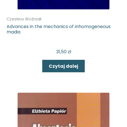
Czesłwa Woźniak
Advances in the mechanics of inhomogeneous
madia
31,50
zł
Czytaj dalej