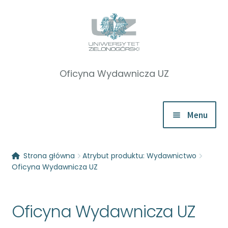
Przejdź
Przejdź
do
do
nawigacji
treści
Menu
Rozwiń
Katalog
Strona główna
Atrybut produktu: Wydawnictwo
menu
Oficyna Wydawnicza UZ
potom
Zapowiedzi
Oficyna Wydawnicza UZ
Rozwiń
O nas
menu