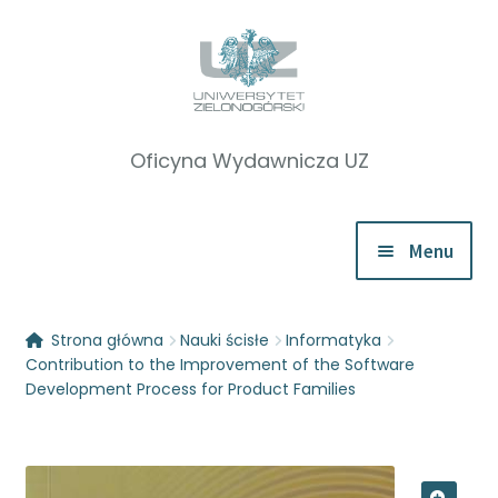
Przejdź
Przejdź
do
do
nawigacji
treści
Menu
Rozwiń
Katalog
Strona główna
Nauki ścisłe
Informatyka
menu
Contribution to the Improvement of the Software
potom
Zapowiedzi
Development Process for Product Families
Rozwiń
O nas
menu