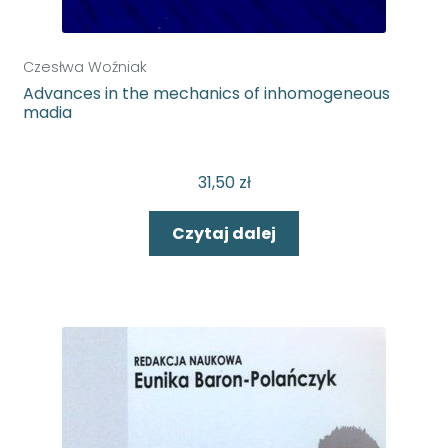
Czesłwa Woźniak
Advances in the mechanics of inhomogeneous
madia
31,50
zł
Czytaj dalej