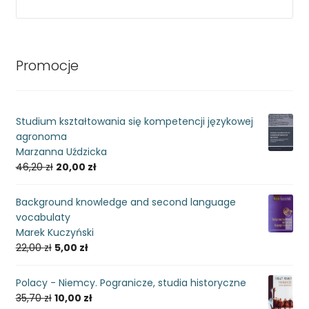
Promocje
Studium kształtowania się kompetencji językowej
agronoma
Marzanna Uździcka
46,20
zł
20,00
zł
Background knowledge and second language
vocabulaty
Marek Kuczyński
22,00
zł
5,00
zł
Polacy - Niemcy. Pogranicze, studia historyczne
35,70
zł
10,00
zł