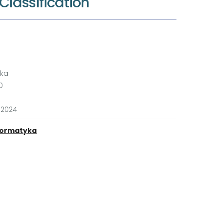
Classification
kka
0
 2024
formatyka