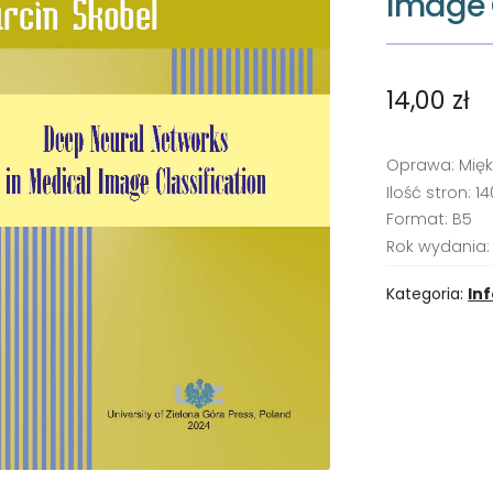
Image 
14,00
zł
Oprawa: Mię
Ilość stron: 14
Format: B5
Rok wydania:
Kategoria:
In