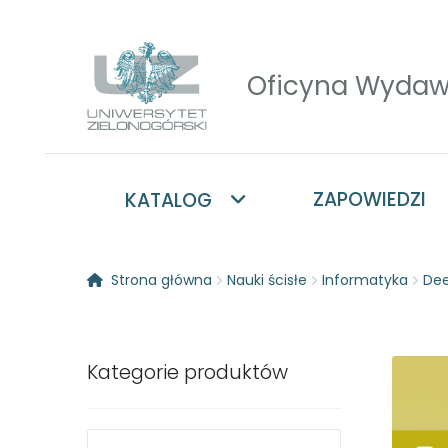
Przejdź
Przejdź
do
do
nawigacji
treści
ZAPOWIEDZI
KATALOG
Strona główna
Nauki ścisłe
Informatyka
Dee
Kategorie produktów