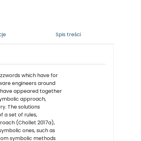
cje
Spis treści
uzzwords which have for
tware engineers around
ce have appeared together
symbolic approach,
y. The solutions
a set of rules,
proach (Chollet 2017a),
symbolic ones, such as
 from symbolic methods