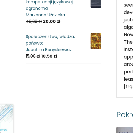
kompetencji językowej
see
agronoma
dev
Marzanna Uździcka
jus
46,20
zł
20,00
zł
alg
Now
Społeczeństwo, władza,
The
pańswto
ins
Joachim Benyskiewicz
15,00
zł
10,50
zł
app
aro
per
lea
[frg
Pok