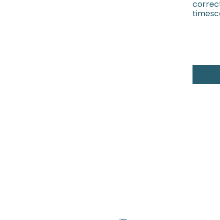
correct
timesc