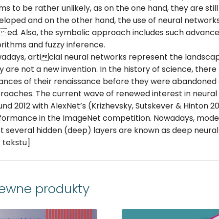
ms to be rather unlikely, as on the one hand, they are sti
eloped and on the other hand, the use of neural networks 
tied. Also, the symbolic approach includes such advanc
orithms and fuzzy inference.
adays, articial neural networks represent the landscape
y are not a new invention. In the history of science, ther
tances of their renaissance before they were abandoned 
roaches. The current wave of renewed interest in neur
und 2012 with AlexNet’s (Krizhevsky, Sutskever & Hinton 
formance in the ImageNet competition. Nowadays, mode
st several hidden (deep) layers are known as deep neural
. tekstu]
rewne produkty