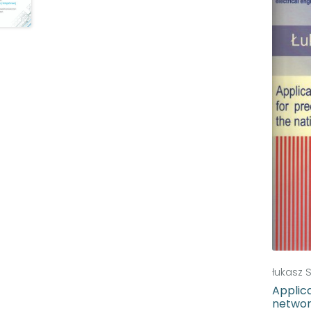
łukasz 
Applica
networ