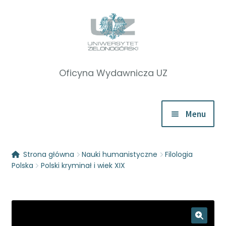
Przejdź
Przejdź
do
do
nawigacji
treści
Menu
Rozwiń
Katalog
Strona główna
Nauki humanistyczne
Filologia
menu
Polska
Polski kryminał i wiek XIX
potom
Zapowiedzi
Rozwiń
O nas
menu