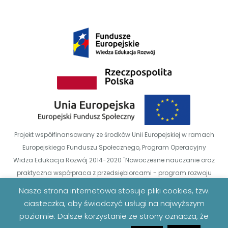
Projekt współfinansowany ze środków Unii Europejskiej w ramach
Europejskiego Funduszu Społecznego, Program Operacyjny
Widza Edukacja Rozwój 2014-2020 "Nowoczesne nauczanie oraz
praktyczna współpraca z przedsiębiorcami - program rozwoju
Uniwersytetu Zielonogórskiego" POWR.03.05.0-00-00-Z014/18
Nasza strona internetowa stosuje pliki cookies, tzw.
ciasteczka, aby świadczyć usługi na najwyższym
poziomie. Dalsze korzystanie ze strony oznacza, że