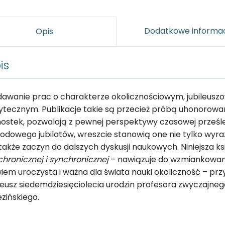
Dodatkowe informa
Opis
is
awanie prac o charakterze okolicznościowym, jubileusz
ytecznym. Publikacje takie są przecież próbą uhonorowa
nostek, pozwalają z pewnej perspektywy czasowej prześl
odowego jubilatów, wreszcie stanowią one nie tylko wyr
 także zaczyn do dalszych dyskusji naukowych. Niniejsza k
chronicznej i synchronicznej
– nawiązuje do wzmiankowane
iem uroczysta i ważna dla świata nauki okoliczność – pr
ileusz siedemdziesięciolecia urodzin profesora zwyczajn
ezińskiego.