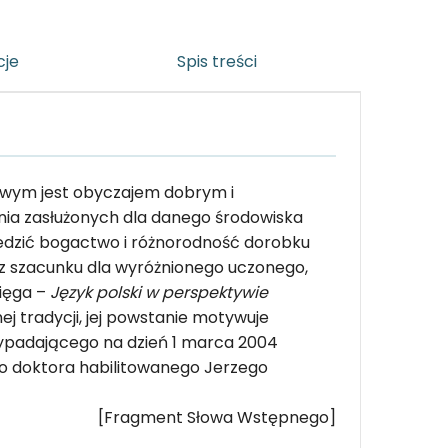
cje
Spis treści
owym jest obyczajem dobrym i
nia zasłużonych dla danego środowiska
edzić bogactwo i różnorodność dorobku
az szacunku dla wyróżnionego uczonego,
sięga –
Język polski w perspektywie
j tradycji, jej powstanie motywuje
zypadającego na dzień 1 marca 2004
ego doktora habilitowanego Jerzego
[Fragment Słowa Wstępnego]