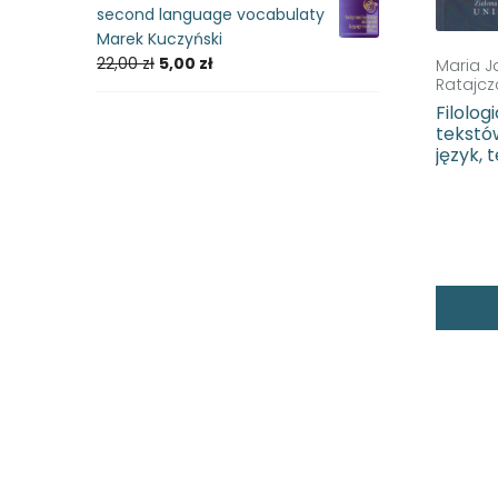
second language vocabulaty
Marek Kuczyński
22,00
zł
5,00
zł
Maria J
Ratajcz
Filolog
tekstów
język, 