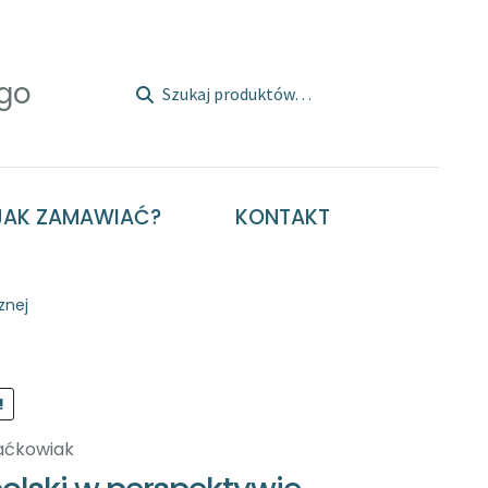
Szukaj:
Szukaj
JAK ZAMAWIAĆ?
KONTAKT
znej
!
aćkowiak