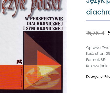
Język p
diachro
15,75
zł
Oprawa: Twa
Ilość stron: 2
Format: B5
Rok wydania:
Kategoria:
Fil