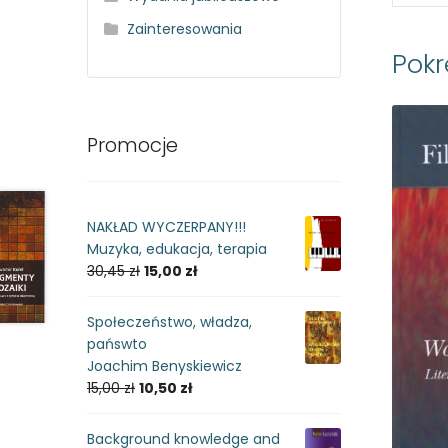
Zainteresowania
Pok
Promocje
NAKŁAD WYCZERPANY!!!
Muzyka, edukacja, terapia
30,45
zł
15,00
zł
Społeczeństwo, władza,
pańswto
Joachim Benyskiewicz
15,00
zł
10,50
zł
Background knowledge and