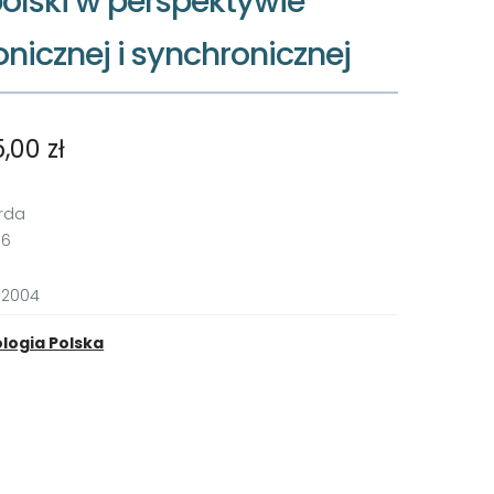
olski w perspektywie
nicznej i synchronicznej
5,00
zł
rda
96
 2004
ologia Polska