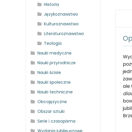
Historia
Językoznawstwo
Kulturoznawstwo
Literaturoznawstwo
Op
Teologia
Nauki medyczne
Wyd
Nauki przyrodnicze
poż
jed
Nauki ścisłe
zaw
Nauki społeczne
ale
Nauki techniczne
dia
bow
Obcojęzyczne
jub
Obszar sztuki
Brz
Serie i czasopisma
Wydania jubileuszowe