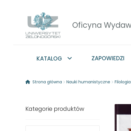
Przejdź
Przejdź
do
do
nawigacji
treści
ZAPOWIEDZI
KATALOG
Strona główna
Nauki humanistyczne
Filologi
Kategorie produktów