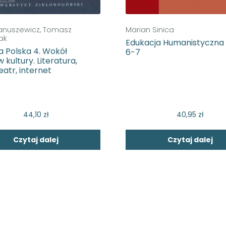
anuszewicz, Tomasz
Marian Sinica
ak
Edukacja Humanistyczna
ia Polska 4. Wokół
6-7
 kultury. Literatura,
teatr, internet
44,10
zł
40,95
zł
Czytaj dalej
Czytaj dalej