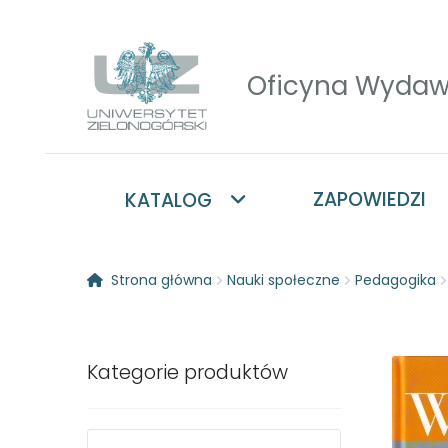
Przejdź
Przejdź
do
do
nawigacji
treści
ZAPOWIEDZI
KATALOG
Strona główna
Nauki społeczne
Pedagogika
Kategorie produktów