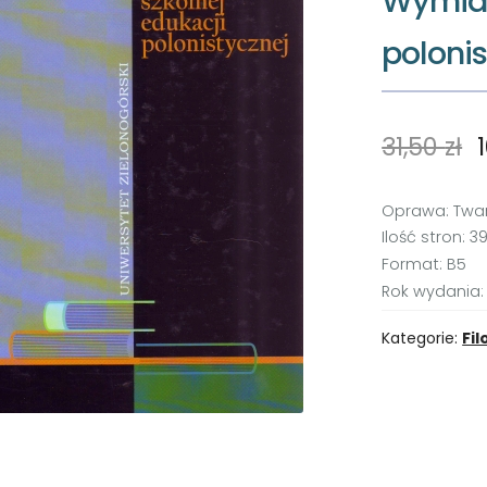
Wymiar
polonis
31,50
zł
Oprawa: Twa
Ilość stron: 3
Format: B5
Rok wydania:
Kategorie:
Fil