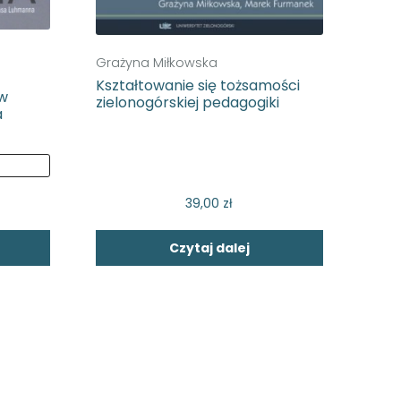
Grażyna Miłkowska
Kształtowanie się tożsamości
ów
zielonogórskiej pedagogiki
a
39,00
zł
Czytaj dalej