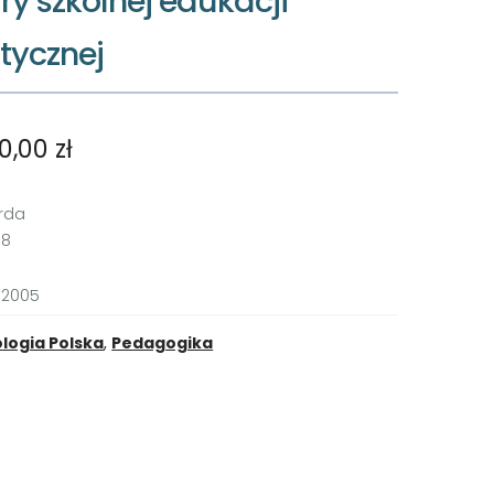
y szkolnej edukacji
tycznej
10,00
zł
rda
98
 2005
ologia Polska
,
Pedagogika