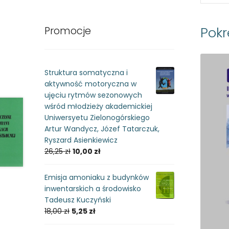
Pok
Promocje
Struktura somatyczna i
aktywność motoryczna w
ujęciu rytmów sezonowych
wśród młodzieży akademickiej
Uniwersyetu Zielonogórskiego
Artur Wandycz, Józef Tatarczuk,
Ryszard Asienkiewicz
26,25
zł
10,00
zł
Emisja amoniaku z budynków
inwentarskich a środowisko
Tadeusz Kuczyński
18,00
zł
5,25
zł