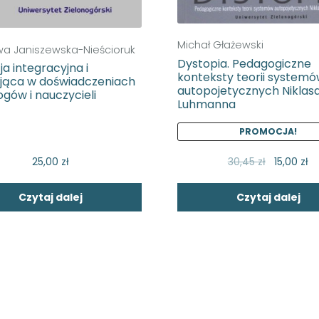
Michał Głażewski
wa Janiszewska-Nieścioruk
Dystopia. Pedagogiczne
a integracyjna i
konteksty teorii system
jąca w doświadczeniach
autopojetycznych Niklas
gów i nauczycieli
Luhmanna
PROMOCJA!
25,00
zł
30,45
zł
15,00
zł
Czytaj dalej
Czytaj dalej