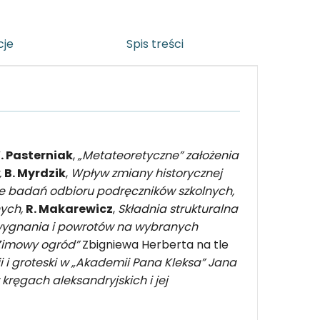
cje
Spis treści
. Pasterniak
,
„Metateoretyczne” założenia
,
B. Myrdzik
,
Wpływ zmiany historycznej
e badań odbioru podręczników szkolnych,
nych,
R. Makarewicz
,
Składnia strukturalna
 wygnania i powrotów na wybranych
Zimowy ogród”
Zbigniewa Herberta na tle
ii i groteski w „Akademii Pana Kleksa” Jana
kręgach aleksandryjskich i jej