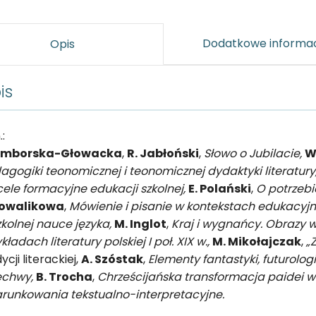
Dodatkowe informa
Opis
is
.:
Amborska-Głowacka
,
R. Jabłoński
,
Słowo o Jubilacie,
W
agogiki teonomicznej i teonomicznej dydaktyki literatury
cele formacyjne edukacji szkolnej,
E. Polański
,
O potrzebi
Kowalikowa
,
Mówienie i pisanie w kontekstach edukacyj
zkolnej nauce języka,
M. Inglot
,
Kraj i wygnańcy. Obrazy
kładach literatury polskiej I poł. XIX w.,
M. Mikołajczak
,
„
ycji literackiej,
A. Szóstak
,
Elementy fantastyki, futurolog
echwy,
B. Trocha
,
Chrześcijańska transformacja paidei w 
runkowania tekstualno-interpretacyjne.