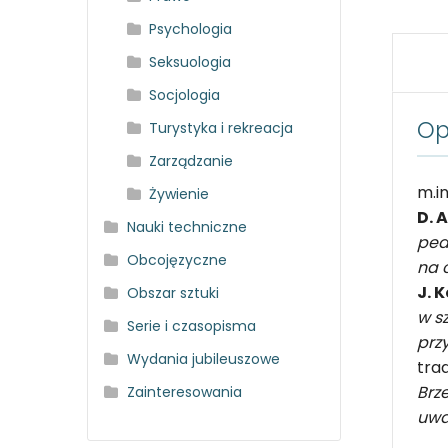
Psychologia
Seksuologia
Socjologia
Op
Turystyka i rekreacja
Zarządzanie
m.in
Żywienie
D. 
Nauki techniczne
ped
Obcojęzyczne
na 
J. 
Obszar sztuki
w s
Serie i czasopisma
przy
Wydania jubileuszowe
trad
Brz
Zainteresowania
uwa