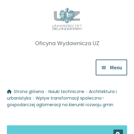
Przejdź
Przejdź
do
do
nawigacji
treści
Menu
Rozwiń
Katalog
Strona główna
Nauki techniczne
Architektura i
menu
urbanistyka
Wpływ transformacji społeczno-
potom
Zapowiedzi
gospodarczej aglomeracji na kierunki rozwoju gmin
Rozwiń
O nas
menu