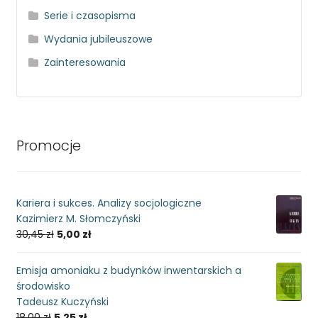
Serie i czasopisma
Wydania jubileuszowe
Zainteresowania
Promocje
Kariera i sukces. Analizy socjologiczne
Kazimierz M. Słomczyński
30,45
zł
5,00
zł
Emisja amoniaku z budynków inwentarskich a
środowisko
Tadeusz Kuczyński
18,00
zł
5,25
zł