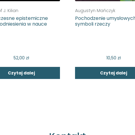
 J. Kilian
Augustyn Mańczyk
zesne epistemiczne
Pochodzenie umysłowyc
 odniesienia w nauce
symboli rzeczy
52,00
zł
10,50
zł
Czytaj dalej
Czytaj dalej