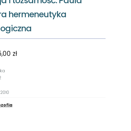
ja i tożsamość. Paula
ra hermeneutyka
logiczna
5,00
zł
kka
2
 2010
ozofia