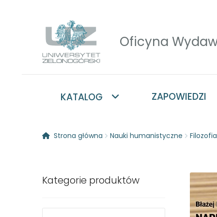
Przejdź
Przejdź
do
do
nawigacji
treści
ZAPOWIEDZI
KATALOG
Strona główna
Nauki humanistyczne
Filozofia
Kategorie produktów