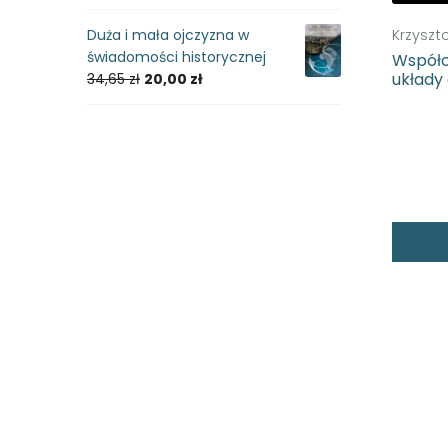
Krzysztof
Duża i mała ojczyzna w
świadomości historycznej
Współc
układy
34,65
zł
20,00
zł