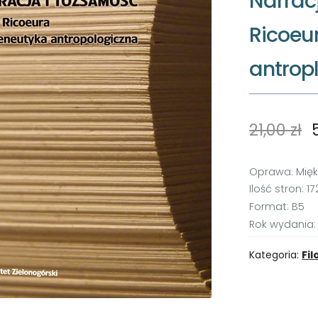
Narrac
Ricoeu
antrop
21,00
zł
Oprawa: Mię
Ilość stron: 17
Format: B5
Rok wydania:
Kategoria:
Fil