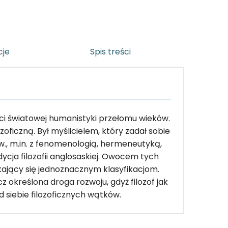
cje
Spis treści
aci światowej humanistyki przełomu wieków.
zoficzną. Był myślicielem, który zadał sobie
w., m.in. z fenomenologią, hermeneutyką,
ycja filozofii anglosaskiej. Owocem tych
kający się jednoznacznym klasyfikacjom.
z określona droga rozwoju, gdyż filozof jak
 siebie filozoficznych wątków.