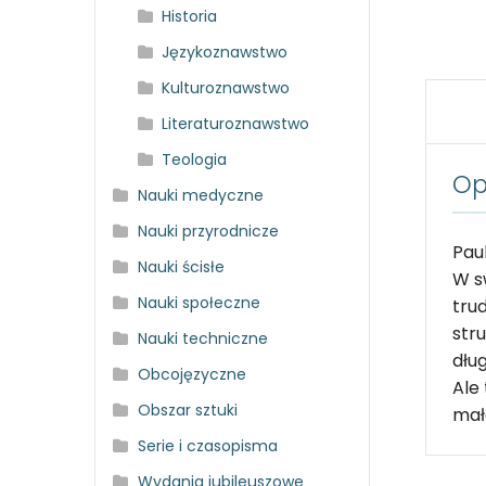
Historia
Językoznawstwo
Kulturoznawstwo
Literaturoznawstwo
Teologia
Op
Nauki medyczne
Nauki przyrodnicze
Pau
Nauki ścisłe
W s
Nauki społeczne
tru
str
Nauki techniczne
dłu
Obcojęzyczne
Ale
Obszar sztuki
mał
Serie i czasopisma
Wydania jubileuszowe