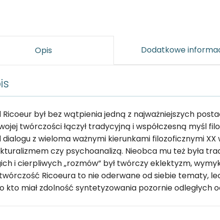
Dodatkowe informa
Opis
is
l Ricoeur był bez wątpienia jedną z najważniejszych post
wojej twórczości łączył tradycyjną i współczesną myśl filo
d dialogu z wieloma ważnymi kierunkami filozoficznymi XX 
ukturalizmem czy psychoanalizą. Nieobca mu też była trad
gich i cierpliwych „rozmów” był twórczy eklektyzm, wymy
 twórczość Ricoeura to nie oderwane od siebie tematy, lec
o kto miał zdolność syntetyzowania pozornie odległych od