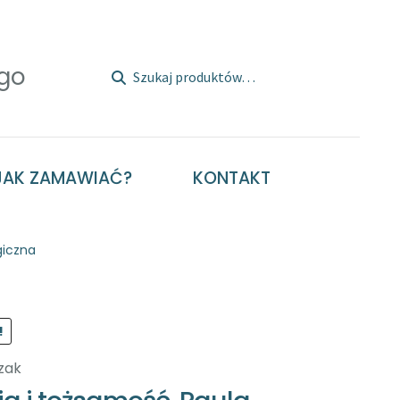
Szukaj:
Szukaj
JAK ZAMAWIAĆ?
KONTAKT
giczna
!
zak